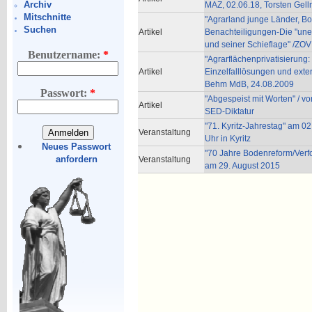
Archiv
MAZ, 02.06.18, Torsten Gell
Mitschnitte
"Agrarland junge Länder, B
Suchen
Artikel
Benachteiligungen-Die "une
und seiner Schieflage" /ZOV
Benutzername:
*
"Agrarflächenprivatisierung
Artikel
Einzelfalllösungen und exte
Behm MdB, 24.08.2009
Passwort:
*
"Abgespeist mit Worten" / vo
Artikel
SED-Diktatur
"71. Kyritz-Jahrestag" am 
Veranstaltung
Uhr in Kyritz
Neues Passwort
"70 Jahre Bodenreform/Verfo
anfordern
Veranstaltung
am 29. August 2015