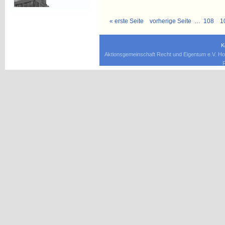
« erste Seite
vorherige Seite
…
108
1
K
Aktionsgemeinschaft Recht und Eigentum e.V. Ho