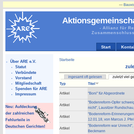
—
Bauvorhaben
Aktionsgemeinscha
- Allianz für 
Zusammenschluss
Start
Konta
Startseite
Über ARE e.V.
zule
Statut
Verbündete
ingesamt oft gelesen
zuletzt viel 
Vorstand
Mitgliedschaft
Typ
Titel
Spenden für ARE
Artikel
"Boni" für Abgeordnete
Impressum
"Bodenreform-Opfer schwei
Artikel
Neu: Aufdeckung
nicht", Lausitzer Rundschau
der zahlreichen
"Bodenreform-Erinnerungen 
Artikel
12.01.18, von Marcus J. Pfeif
Fehlurteile in
"Bodenreform war Unrecht",
Deutschen Gerichten!
Artikel
Beckmann