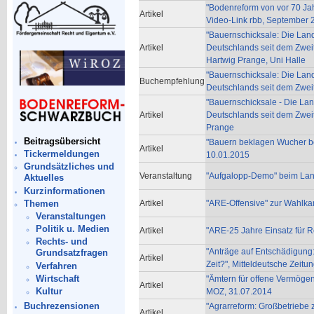
"Bodenreform von vor 70 Jah
Artikel
Video-Link rbb, September 
"Bauernschicksale: Die Land
Artikel
Deutschlands seit dem Zweite
Hartwig Prange, Uni Halle
"Bauernschicksale: Die Land
Buchempfehlung
Deutschlands seit dem Zweit
"Bauernschicksale - Die Lan
Artikel
Deutschlands seit dem Zweit
Prange
Beitragsübersicht
"Bauern beklagen Wucher b
Artikel
Tickermeldungen
10.01.2015
Grundsätzliches und
Veranstaltung
"Aufgalopp-Demo" beim Lan
Aktuelles
Kurzinformationen
Themen
Artikel
"ARE-Offensive" zur Wahlka
Veranstaltungen
Politik u. Medien
Artikel
"ARE-25 Jahre Einsatz für 
Rechts- und
"Anträge auf Entschädigun
Grundsatzfragen
Artikel
Zeit?", Mitteldeutsche Zeitu
Verfahren
Wirtschaft
"Ämtern für offene Vermögens
Artikel
Kultur
MOZ, 31.07.2014
Buchrezensionen
"Agrarreform: Großbetriebe z
Artikel