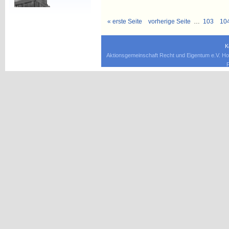
« erste Seite
vorherige Seite
…
103
10
K
Aktionsgemeinschaft Recht und Eigentum e.V. Ho