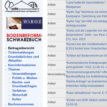
"Land haftet für Gerichtsfehler"
Artikel
Wangeman
"Kyritz-Tag" Nachlese mit viel
Artikel
Kampagne: Sammlung von Fälle
"Kyritz-Tag" der ARE mit würd
Artikel
Verfolgunsopfer
"Kyritz und die Legende von de
Artikel
Bodenreform" 1945 - von Prof. Dr
572, Nov. 2015
"Kürzen bei den Großbetrieben"
Artikel
Beitragsübersicht
(CDU) fordert eine Umschichtun
Tickermeldungen
Artikel
"Kritiker der Bodenreform am 
Grundsätzliches und
Aktuelles
"Kommunistische Enteignungen
Kurzinformationen
Artikel
einst gehörte" / FAZ, 12.08.13, v
Themen
"Kommunismusgeschichte"-öffent
Veranstaltungen
Veranstaltung
Bundesstiftung zur Aufarbeitun
Politik u. Medien
"Kleine Anfrage" an brandenbu
Rechts- und
Artikel
Antworten völlig inakzeptabel
Grundsatzfragen
Verfahren
Artikel
"Klare Verhältnisse" von Hr. E. 
Wirtschaft
Kultur
"Kinder von DDR-Opfern wollen v
Artikel
Buchrezensionen
19.04.16