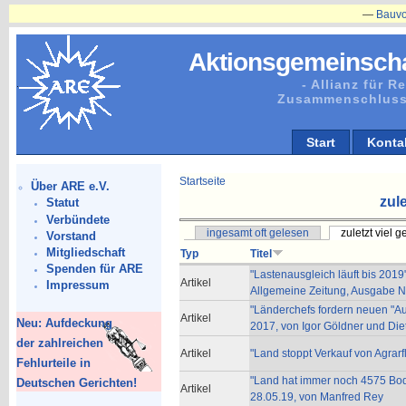
—
Bauvorhabe
Aktionsgemeinscha
- Allianz für 
Zusammenschluss
Start
Konta
Startseite
Über ARE e.V.
zule
Statut
Verbündete
ingesamt oft gelesen
zuletzt viel 
Vorstand
Mitgliedschaft
Typ
Titel
Spenden für ARE
"Lastenausgleich läuft bis 2019
Artikel
Impressum
Allgemeine Zeitung, Ausgabe N
"Länderchefs fordern neuen "A
Artikel
Neu: Aufdeckung
2017, von Igor Göldner und Di
der zahlreichen
Artikel
"Land stoppt Verkauf von Agrar
Fehlurteile in
"Land hat immer noch 4575 Bo
Deutschen Gerichten!
Artikel
28.05.19, von Manfred Rey