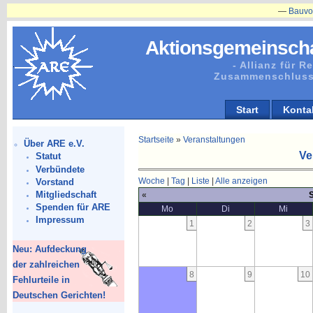
—
Bauvorhaben
Aktionsgemeinscha
- Allianz für 
Zusammenschluss
Start
Konta
Startseite
»
Veranstaltungen
Über ARE e.V.
Ve
Statut
Verbündete
Woche
|
Tag
|
Liste
|
Alle anzeigen
Vorstand
Mitgliedschaft
«
Spenden für ARE
Mo
Di
Mi
Impressum
1
2
3
Neu: Aufdeckung
der zahlreichen
8
9
10
Fehlurteile in
Deutschen Gerichten!