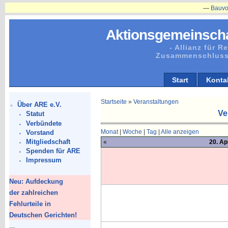
—
Bauvorhaben 
Aktionsgemeinscha
- Allianz für 
Zusammenschluss
Start
Konta
Startseite
»
Veranstaltungen
Über ARE e.V.
Ve
Statut
Verbündete
Monat
|
Woche
|
Tag
|
Alle anzeigen
Vorstand
Mitgliedschaft
«
20. Ap
Spenden für ARE
Impressum
Neu: Aufdeckung
der zahlreichen
Fehlurteile in
Deutschen Gerichten!