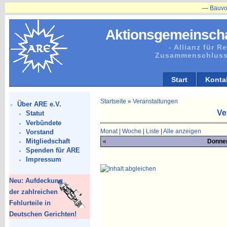
—
Bauvorhabe
Aktionsgemeinscha
- Allianz für 
Zusammenschluss
Start
Konta
Startseite
»
Veranstaltungen
Über ARE e.V.
Ve
Statut
Verbündete
Monat
|
Woche
|
Liste
|
Alle anzeigen
Vorstand
Mitgliedschaft
«
Donner
Spenden für ARE
Impressum
Neu: Aufdeckung
der zahlreichen
Fehlurteile in
Deutschen Gerichten!