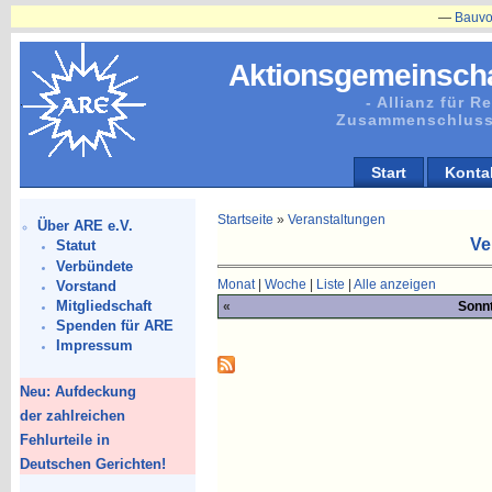
—
Bauvorhabe
Aktionsgemeinscha
- Allianz für 
Zusammenschluss
Start
Konta
Startseite
»
Veranstaltungen
Über ARE e.V.
Ve
Statut
Verbündete
Monat
|
Woche
|
Liste
|
Alle anzeigen
Vorstand
Mitgliedschaft
«
Sonnt
Spenden für ARE
Impressum
Neu: Aufdeckung
der zahlreichen
Fehlurteile in
Deutschen Gerichten!