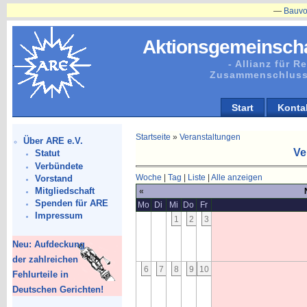
—
Bauvorhaben
Aktionsgemeinscha
- Allianz für 
Zusammenschluss
Start
Konta
Startseite
»
Veranstaltungen
Über ARE e.V.
Ve
Statut
Verbündete
Woche
|
Tag
|
Liste
|
Alle anzeigen
Vorstand
Mitgliedschaft
«
Spenden für ARE
Mo
Di
Mi
Do
Fr
Impressum
1
2
3
Neu: Aufdeckung
der zahlreichen
6
7
8
9
10
Fehlurteile in
Deutschen Gerichten!