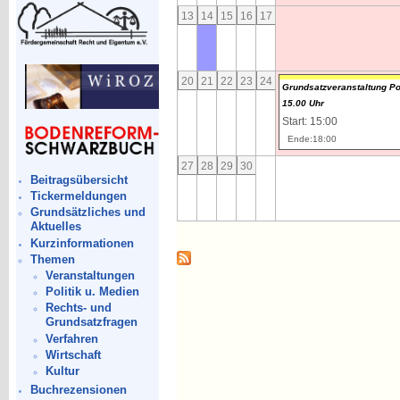
13
14
15
16
17
20
21
22
23
24
Grundsatzveranstaltung P
15.00 Uhr
Start: 15:00
Ende:18:00
27
28
29
30
Beitragsübersicht
Tickermeldungen
Grundsätzliches und
Aktuelles
Kurzinformationen
Themen
Veranstaltungen
Politik u. Medien
Rechts- und
Grundsatzfragen
Verfahren
Wirtschaft
Kultur
Buchrezensionen