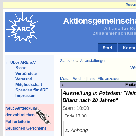
—
Bauvorhaben
Aktionsgemeinscha
- Allianz für 
Zusammenschluss
Start
Konta
Startseite
»
Veranstaltungen
Über ARE e.V.
Ve
Statut
Verbündete
Monat
|
Woche
|
Liste
|
Alle anzeigen
Vorstand
Mitgliedschaft
«
Freit
Spenden für ARE
Ausstellung in Potsdam: "Heima
Impressum
Bilanz nach 20 Jahren"
Start: 10:00
Neu: Aufdeckung
der zahlreichen
Ende:17:00
Fehlurteile in
Deutschen Gerichten!
s. Anhang