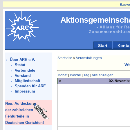
—
Bauvorhaben 
Aktionsgemeinscha
- Allianz für 
Zusammenschluss
Start
Konta
Startseite
»
Veranstaltungen
Über ARE e.V.
Ve
Statut
Verbündete
Monat
|
Woche
|
Tag
|
Alle anzeigen
Vorstand
Mitgliedschaft
«
02. Novembe
Spenden für ARE
Impressum
Neu: Aufdeckung
der zahlreichen
Fehlurteile in
Deutschen Gerichten!