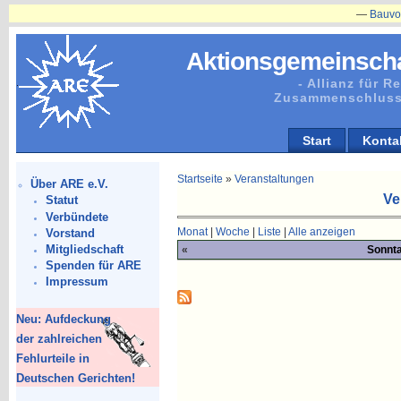
—
Bauvorhaben
Aktionsgemeinscha
- Allianz für 
Zusammenschluss
Start
Konta
Startseite
»
Veranstaltungen
Über ARE e.V.
Ve
Statut
Verbündete
Monat
|
Woche
|
Liste
|
Alle anzeigen
Vorstand
Mitgliedschaft
«
Sonnt
Spenden für ARE
Impressum
Neu: Aufdeckung
der zahlreichen
Fehlurteile in
Deutschen Gerichten!