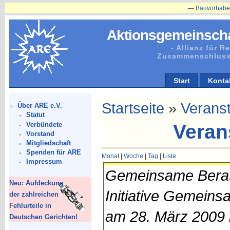
—
Bauvorhaben in Plänitz 
Aktionsgemeinscha
- Allianz für 
Zusammenschluss
Start
Konta
Startseite
»
Verans
Über ARE e.V.
Statut
Verbündete
Veran
Vorstand
Mitgliedschaft
Spenden für ARE
Monat
|
Woche
|
Tag
|
Liste
Impressum
Gemeinsame Berat
Neu: Aufdeckung
Initiative Gemeins
der zahlreichen
Fehlurteile in
am 28. März 2009 
Deutschen Gerichten!